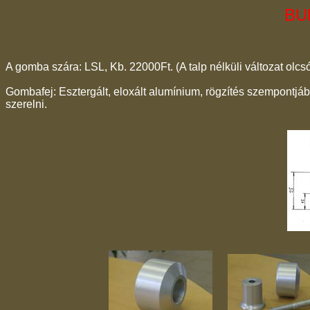
BU
A gomba szára: LSL, Kb. 22000Ft. (A talp nélküli változat olcs
Gombafej: Esztergált, eloxált alumínium, rögzítés szempontjábó
szerelni.